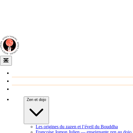
Dojo zen
de Dijon
Venir au dojo
Agenda
Zen et dojo
Les origines du zazen et l’éveil du Bouddha
Françoise Jomon Julien — enseignante zen au dojo