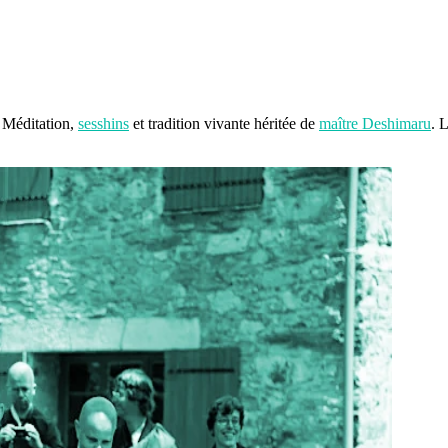
 Méditation,
sesshins
et tradition vivante héritée de
maître Deshimaru
. 