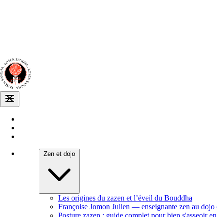
Dojo zen
de Dijon
Venir au dojo
Agenda
Zen et dojo
Les origines du zazen et l’éveil du Bouddha
Françoise Jomon Julien — enseignante zen au dojo
Posture zazen : guide complet pour bien s'asseoir e