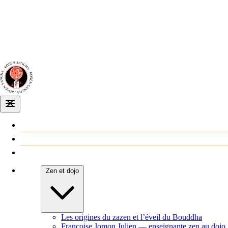
Dojo zen
de Dijon
Venir au dojo
Agenda
Zen et dojo
Les origines du zazen et l’éveil du Bouddha
Françoise Jomon Julien — enseignante zen au dojo