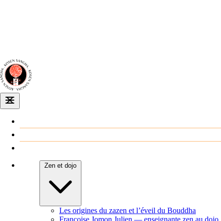
Dojo zen
de Dijon
Venir au dojo
Agenda
Zen et dojo
Les origines du zazen et l’éveil du Bouddha
Françoise Jomon Julien — enseignante zen au dojo