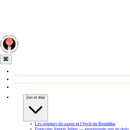
Dojo zen
de Dijon
Venir au dojo
Agenda
Zen et dojo
Les origines du zazen et l’éveil du Bouddha
Françoise Jomon Julien — enseignante zen au dojo