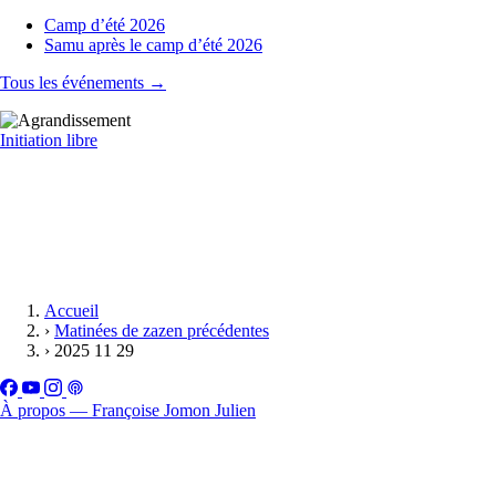
Camp d’été 2026
Samu après le camp d’été 2026
Tous les événements →
Initiation libre
Accueil
›
Matinées de zazen précédentes
›
2025 11 29
À propos — Françoise Jomon Julien