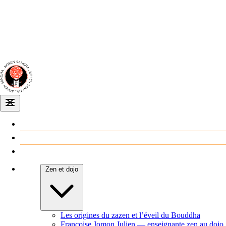
Dojo zen
de Dijon
Venir au dojo
Agenda
Zen et dojo
Les origines du zazen et l’éveil du Bouddha
Françoise Jomon Julien — enseignante zen au dojo