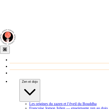
Dojo zen
de Dijon
Venir au dojo
Agenda
Zen et dojo
Les origines du zazen et l’éveil du Bouddha
Françoise Jomon Julien — enseignante zen au dojo