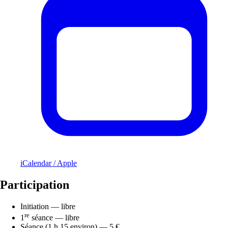
iCalendar / Apple
Participation
Initiation — libre
re
1
séance — libre
Séance (1 h 15 environ) — 5 €