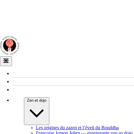
Dojo zen
de Dijon
Venir au dojo
Agenda
Zen et dojo
Les origines du zazen et l’éveil du Bouddha
Françoise Jomon Julien — enseignante zen au dojo