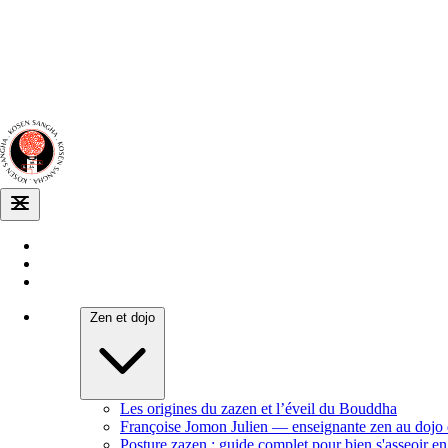
Dojo zen
de Dijon
Venir au dojo
Agenda
Zen et dojo
Les origines du zazen et l’éveil du Bouddha
Françoise Jomon Julien — enseignante zen au dojo
Posture zazen : guide complet pour bien s'asseoir e