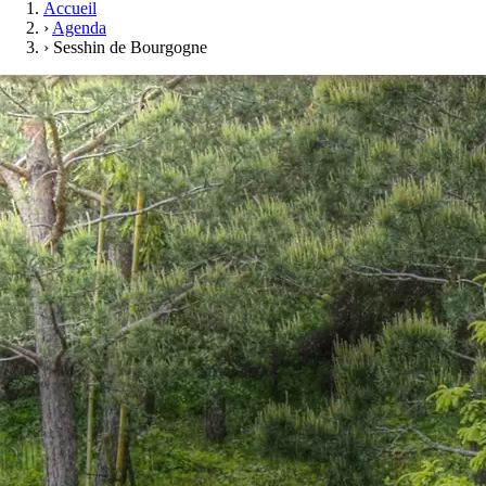
Accueil
›
Agenda
›
Sesshin de Bourgogne