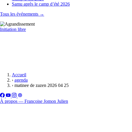
Samu après le camp d’été 2026
Tous les événements →
Initiation libre
Accueil
›
agenda
›
matinee de zazen 2026 04 25
À propos — Françoise Jomon Julien