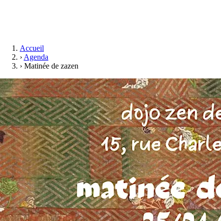
Accueil
›
Agenda
›
Matinée de zazen