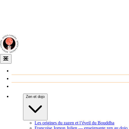
Dojo zen
de Dijon
Venir au dojo
Agenda
Zen et dojo
Les origines du zazen et l’éveil du Bouddha
Françoise Jomon Julien — enseignante zen au dojo