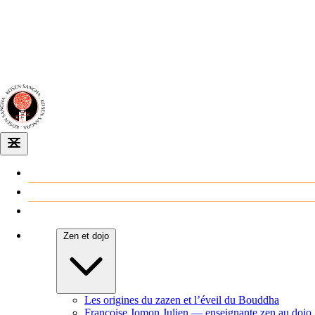
Dojo zen
de Dijon
Venir au dojo
Agenda
Zen et dojo
Les origines du zazen et l’éveil du Bouddha
Françoise Jomon Julien — enseignante zen au dojo