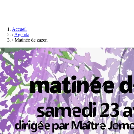
Accueil
›
Agenda
›
Matinée de zazen