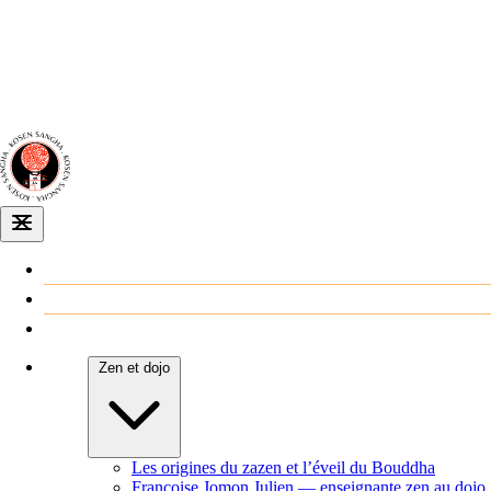
Dojo zen
de Dijon
Venir au dojo
Agenda
Zen et dojo
Les origines du zazen et l’éveil du Bouddha
Françoise Jomon Julien — enseignante zen au dojo