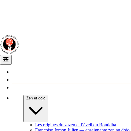
Dojo zen
de Dijon
Venir au dojo
Agenda
Zen et dojo
Les origines du zazen et l’éveil du Bouddha
Françoise Jomon Julien — enseignante zen au dojo