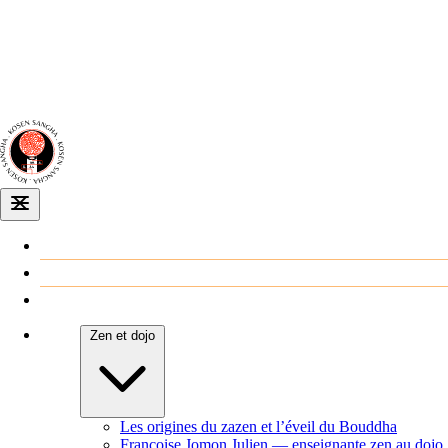
Dojo zen
de Dijon
Venir au dojo
Agenda
Zen et dojo
Les origines du zazen et l’éveil du Bouddha
Françoise Jomon Julien — enseignante zen au dojo