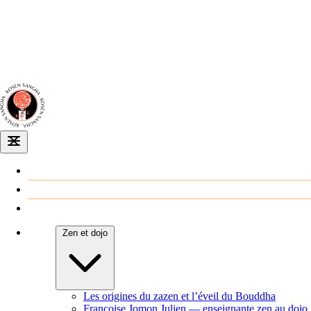
Dojo zen
de Dijon
Venir au dojo
Agenda
Zen et dojo
Les origines du zazen et l’éveil du Bouddha
Françoise Jomon Julien — enseignante zen au dojo