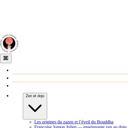
Dojo zen
de Dijon
Venir au dojo
Agenda
Zen et dojo
Les origines du zazen et l’éveil du Bouddha
Françoise Jomon Julien — enseignante zen au dojo