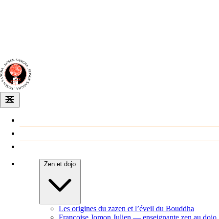
Dojo zen
de Dijon
Venir au dojo
Agenda
Zen et dojo
Les origines du zazen et l’éveil du Bouddha
Françoise Jomon Julien — enseignante zen au dojo