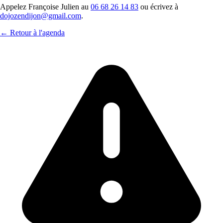
Appelez Françoise Julien au
06 68 26 14 83
ou écrivez à
dojozendijon@gmail.com
.
← Retour à l'agenda