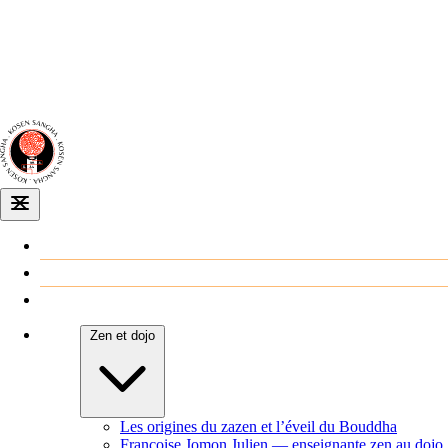
Dojo zen
de Dijon
Venir au dojo
Agenda
Zen et dojo
Les origines du zazen et l’éveil du Bouddha
Françoise Jomon Julien — enseignante zen au dojo