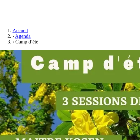
Accueil
›
Agenda
›
Camp d’été