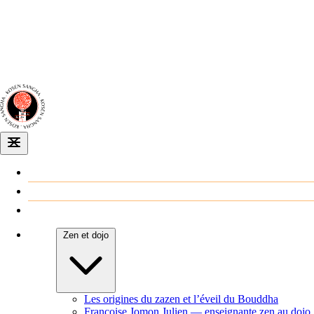
Dojo zen
de Dijon
Venir au dojo
Agenda
Zen et dojo
Les origines du zazen et l’éveil du Bouddha
Françoise Jomon Julien — enseignante zen au dojo