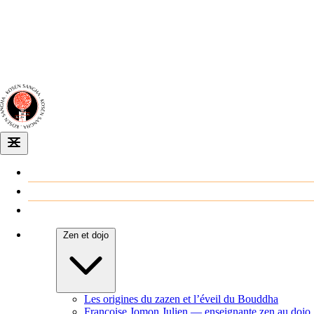
Dojo zen
de Dijon
Venir au dojo
Agenda
Zen et dojo
Les origines du zazen et l’éveil du Bouddha
Françoise Jomon Julien — enseignante zen au dojo