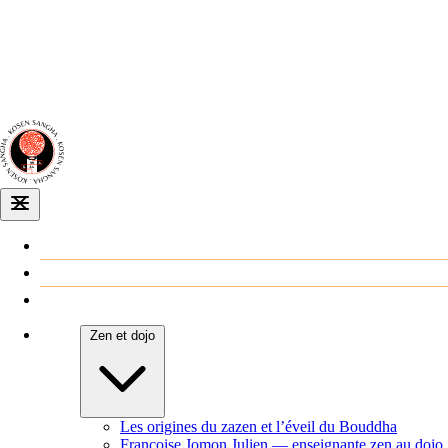
Dojo zen
de Dijon
Venir au dojo
Agenda
Zen et dojo
Les origines du zazen et l’éveil du Bouddha
Françoise Jomon Julien — enseignante zen au dojo